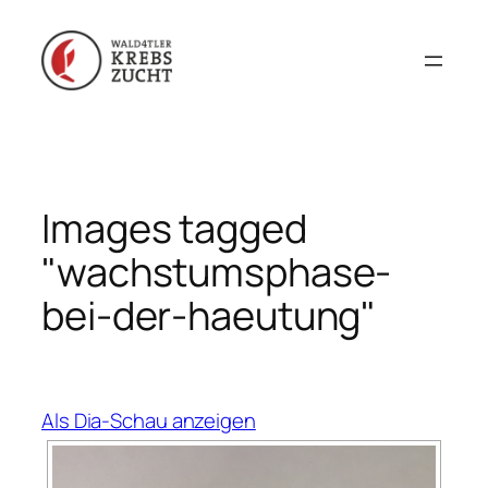
Zum
Inhalt
springen
Images tagged
"wachstumsphase-
bei-der-haeutung"
Als Dia-Schau anzeigen